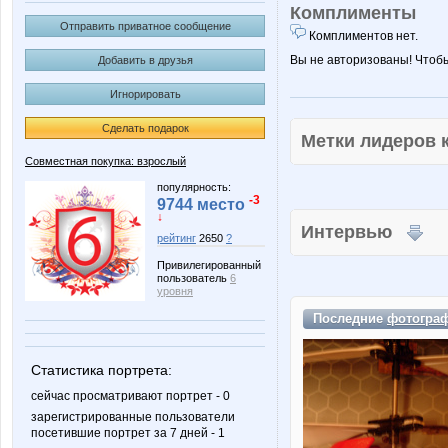
Комплименты
Отправить приватное сообщение
Комплиментов нет.
Вы не авторизованы! Чтоб
Добавить в друзья
Игнорировать
Сделать подарок
Метки лидеров
Совместная покупка: взрослый
популярность:
-3
9744 место
↓
Интервью
рейтинг
2650
?
Привилегированный
пользователь
6
уровня
Последние
фотогра
Статистика портрета:
сейчас просматривают портрет - 0
зарегистрированные пользователи
посетившие портрет за 7 дней - 1