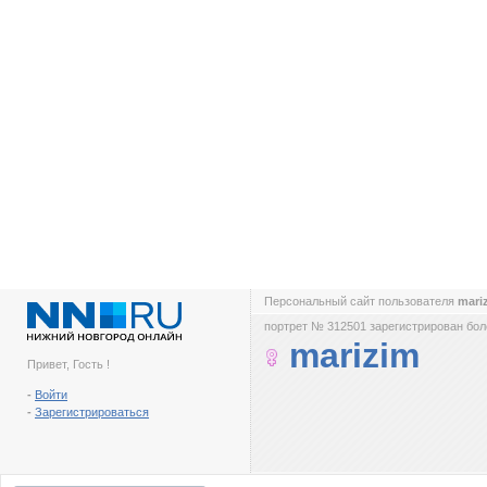
Персональный сайт пользователя
mari
портрет № 312501 зарегистрирован боле
marizim
Привет, Гость !
-
Войти
-
Зарегистрироваться